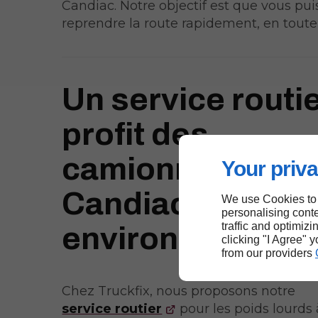
Candiac. Notre objectif est que vous pui
reprendre la route rapidement, en toute 
Un service routi
profit des
camionneurs à
Your priva
Candiac et ses
We use Cookies to
personalising conte
traffic and optimizi
environs
clicking "I Agree" 
from our providers
Chez Truckfix, nous proposons notre
service routier
pour les poids lourds 