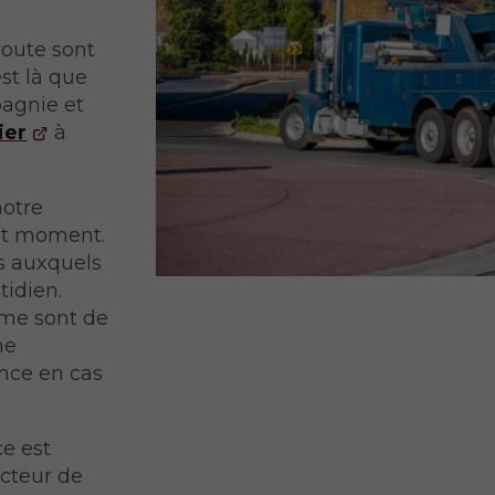
 route sont
est là que
pagnie et
ier
à
notre
out moment.
is auxquels
tidien.
isme sont de
ne
nce en cas
ce est
ecteur de