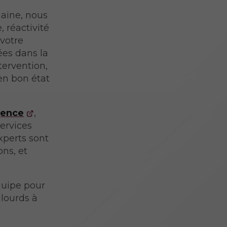
aine, nous
 réactivité
 votre
ées dans la
tervention,
en bon état
gence
,
ervices
xperts sont
ons, et
quipe pour
 lourds à