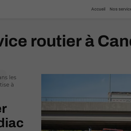
Accueil
Nos servic
ice routier à Ca
ans les
tise à
er
diac