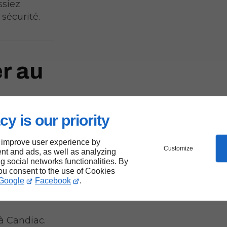
ssiez
sécurité.
er au
cy is our priority
 improve user experience by
Customize
nt and ads, as well as analyzing
ng social networks functionalities. By
you consent to the use of Cookies
Google
Facebook
.
à Candiac.