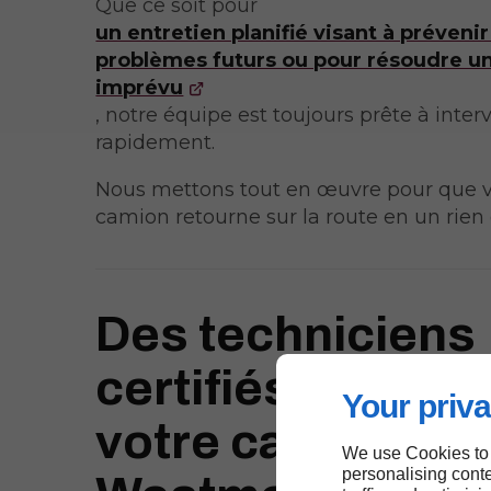
Que ce soit pour
un entretien planifié visant à prévenir
problèmes futurs ou pour résoudre u
imprévu
, notre équipe est toujours prête à inter
rapidement.
Nous mettons tout en œuvre pour que v
camion retourne sur la route en un rien
Des techniciens
certifiés pour ré
Your priva
votre camion à
We use Cookies to
personalising conte