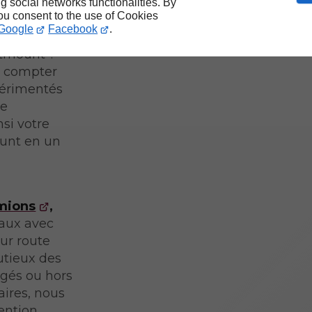
ng social networks functionalities. By
you consent to the use of Cookies
Google
Facebook
.
stmount ?
z compter
xpérimentés
de
nsi votre
ount en un
amions
,
aux avec
sur route
utieux des
gés ou hors
aires, nous
ention