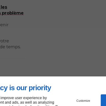
 les
n problème
venir
otre
 de temps.
parer
cy is our priority
 improve user experience by
Customize
nt and ads, as well as analyzing