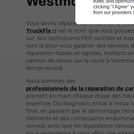
Westmount
traffic and optimizi
clicking "I Agree" 
from our providers
Vous devez réparer votre camion à We
TruckFix
est le nom que vous pouve
sur. Nos techniciens PEP certifiés et e
sont là pour vous garantir des services 
réparation fiables et rapides, mettant ai
camion de retour sur la route à Westm
temps record.
Nous sommes des
professionnels de la réparation de c
prenant en main chaque étape des trav
expertise. Du diagnostic initial à l'essai 
final, en passant par le démontage min
éléments et des composants endomma
service, ainsi que les réparations nécess
nous engageons à vous offrir une interv