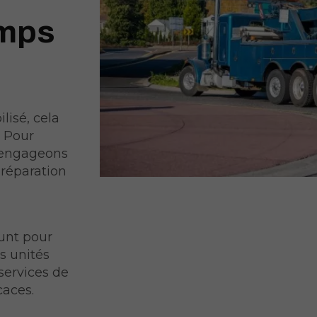
emps
lisé, cela
. Pour
s engageons
 réparation
unt pour
os unités
services de
caces.