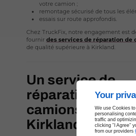
votre camion ;
remontage sécurisé de tous les élé
essais sur route approfondis.
Chez TruckFix, notre engagement est d
fournir
des services de réparation de
de qualité supérieure à Kirkland.
Un service de
réparation de
Your priva
camions fiable à
We use Cookies to
personalising conte
traffic and optimizi
Kirkland
clicking "I Agree" 
from our providers