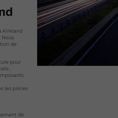
and
à Kirkland
. Nous
tion de
cule pour
els ;
omposants
 les pièces
nnement de