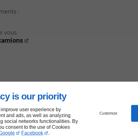
ments ;
e vous
 camions
cy is our priority
 improve user experience by
Customize
nt and ads, as well as analyzing
ng social networks functionalities. By
you consent to the use of Cookies
Google
Facebook
.