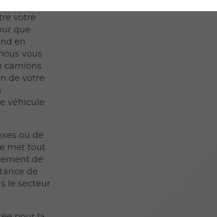
tre votre
our que
and en
 nous vous
de camions
on de votre
n
re véhicule
exes ou de
pe met tout
nnement de
rtance de
s le secteur
sée pour la