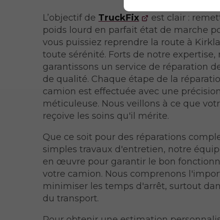
L’objectif de
TruckFix
est clair : remet
poids lourd en parfait état de marche p
vous puissiez reprendre la route à Kirkl
toute sérénité. Forts de notre expertise,
garantissons un service de réparation 
de qualité. Chaque étape de la réparati
camion est effectuée avec une précisio
méticuleuse. Nous veillons à ce que vot
reçoive les soins qu'il mérite.
Que ce soit pour des réparations compl
simples travaux d'entretien, notre équi
en œuvre pour garantir le bon fonctio
votre camion. Nous comprenons l'impo
minimiser les temps d'arrêt, surtout dan
du transport.
Pour obtenir une estimation personnali